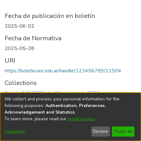
Fecha de publicación en boletín
2025-06-02
Fecha de Normativa
2025-05-28
URI
https://boletin.unc.edu.ar/handle/123456789/11504
Collections
Edición 002/2025 del 02 de junio de 2025
We collect and process your personal information for the
following purposes:
Authentication, Preferences,
Acknowledgement and Statistics
.
To learn more, please read our
privacy policy
.
Universidad Nacional de Córdoba
Customize
Decline
That's ok