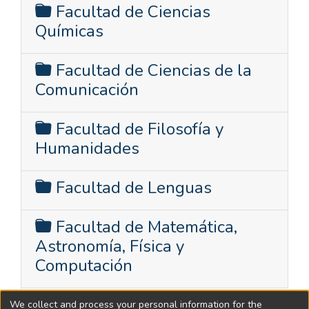
Facultad de Ciencias
Químicas
Facultad de Ciencias de la
Comunicación
Facultad de Filosofía y
Humanidades
Facultad de Lenguas
Facultad de Matemática,
Astronomía, Física y
Computación
Facultad de Psicología
We collect and process your personal information for the