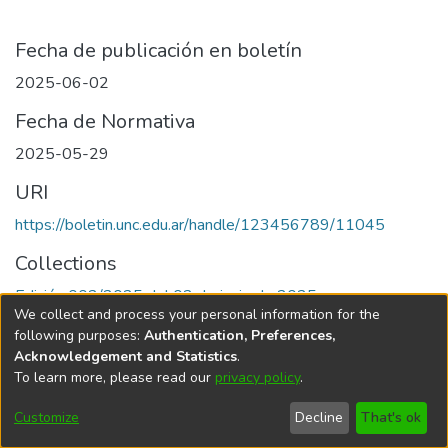
Fecha de publicación en boletín
2025-06-02
Fecha de Normativa
2025-05-29
URI
https://boletin.unc.edu.ar/handle/123456789/11045
Collections
Edición 002/2025 del 02 de junio de 2025
We collect and process your personal information for the
following purposes:
Authentication, Preferences,
Acknowledgement and Statistics
.
To learn more, please read our
privacy policy
.
Universidad Nacional de Córdoba
Customize
Decline
That's ok