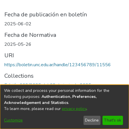
Fecha de publicación en boletín
2025-06-02
Fecha de Normativa
2025-05-26
URI
https://boletin.unc.edu.ar/handle/123456789/11556
Collections
Edición 002/2025 del 02 de junio de 2025
We collect and process your personal information for the
following purposes:
Authentication, Preferences,
Acknowledgement and Statistics
.
To learn more, please read our
privacy policy
.
Universidad Nacional de Córdoba
Customize
Decline
That's ok