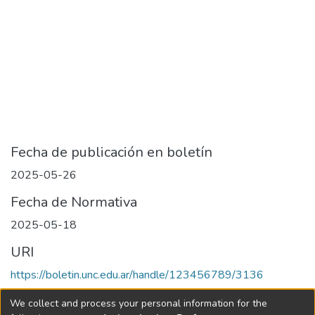
Fecha de publicación en boletín
2025-05-26
Fecha de Normativa
2025-05-18
URI
https://boletin.unc.edu.ar/handle/123456789/3136
Collections
We collect and process your personal information for the