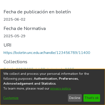
Fecha de publicación en boletín
2025-06-02
Fecha de Normativa
2025-05-29
URI
https://boletin.unc.edu.ar/handle/123456789/11400
Collections
Edición 002/2025 del 02 de junio de 2025
We collect and process your personal information for the
following purposes:
Authentication, Preferences,
Acknowledgement and Statistics
.
To learn more, please read our
privacy policy
.
Universidad Nacional de Córdoba
Customize
Decline
That's ok