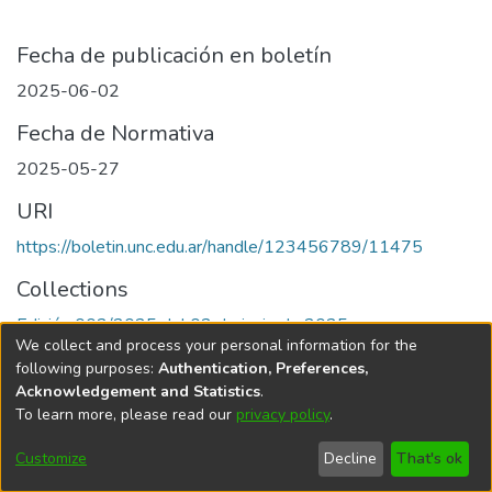
Fecha de publicación en boletín
2025-06-02
Fecha de Normativa
2025-05-27
URI
https://boletin.unc.edu.ar/handle/123456789/11475
Collections
Edición 002/2025 del 02 de junio de 2025
We collect and process your personal information for the
following purposes:
Authentication, Preferences,
Acknowledgement and Statistics
.
To learn more, please read our
privacy policy
.
Universidad Nacional de Córdoba
Customize
Decline
That's ok