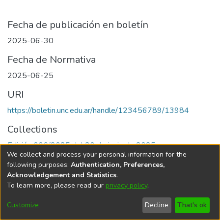
Fecha de publicación en boletín
2025-06-30
Fecha de Normativa
2025-06-25
URI
https://boletin.unc.edu.ar/handle/123456789/13984
Collections
Edición 006/2025 del 30 de junio de 2025
We collect and process your personal information for the
following purposes:
Authentication, Preferences,
Acknowledgement and Statistics
.
To learn more, please read our
privacy policy
.
Universidad Nacional de Córdoba
Customize
Decline
That's ok