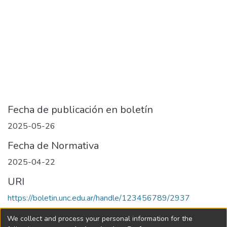
Fecha de publicación en boletín
2025-05-26
Fecha de Normativa
2025-04-22
URI
https://boletin.unc.edu.ar/handle/123456789/2937
Collections
We collect and process your personal information for the