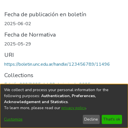
Fecha de publicación en boletín
2025-06-02
Fecha de Normativa
2025-05-29
URI
https://boletin.unc.edu.ar/handle/123456789/11496
Collections
Edición 002/2025 del 02 de junio de 2025
We collect and process your personal information for the
following purposes:
Authentication, Preferences,
Acknowledgement and Statistics
.
To learn more, please read our
privacy policy
.
Universidad Nacional de Córdoba
Customize
Decline
That's ok