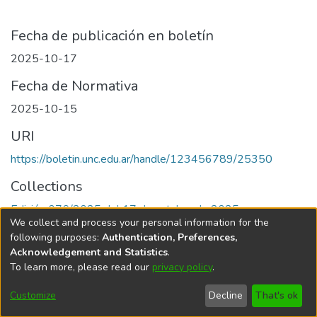
Fecha de publicación en boletín
2025-10-17
Fecha de Normativa
2025-10-15
URI
https://boletin.unc.edu.ar/handle/123456789/25350
Collections
Edición 076/2025 del 17 de octubre de 2025
We collect and process your personal information for the
following purposes:
Authentication, Preferences,
Acknowledgement and Statistics
.
To learn more, please read our
privacy policy
.
Universidad Nacional de Córdoba
Customize
Decline
That's ok