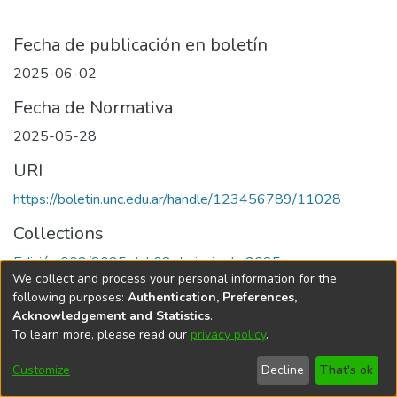
Fecha de publicación en boletín
2025-06-02
Fecha de Normativa
2025-05-28
URI
https://boletin.unc.edu.ar/handle/123456789/11028
Collections
Edición 002/2025 del 02 de junio de 2025
We collect and process your personal information for the
following purposes:
Authentication, Preferences,
Acknowledgement and Statistics
.
To learn more, please read our
privacy policy
.
Universidad Nacional de Córdoba
Customize
Decline
That's ok