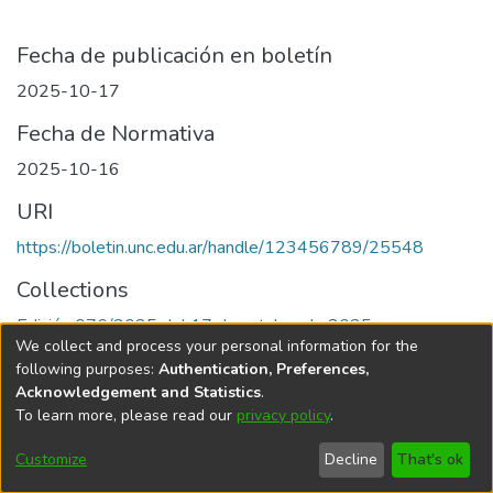
Fecha de publicación en boletín
2025-10-17
Fecha de Normativa
2025-10-16
URI
https://boletin.unc.edu.ar/handle/123456789/25548
Collections
Edición 076/2025 del 17 de octubre de 2025
We collect and process your personal information for the
following purposes:
Authentication, Preferences,
Acknowledgement and Statistics
.
To learn more, please read our
privacy policy
.
Universidad Nacional de Córdoba
Customize
Decline
That's ok