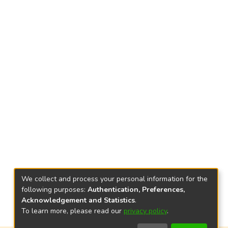
We collect and process your personal information for the
following purposes:
Authentication, Preferences,
Acknowledgement and Statistics
.
To learn more, please read our
privacy policy
.