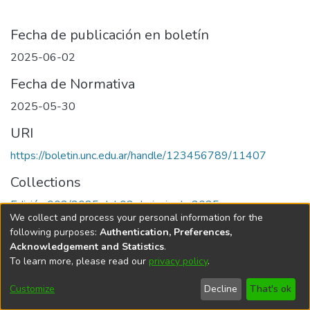
Fecha de publicación en boletín
2025-06-02
Fecha de Normativa
2025-05-30
URI
https://boletin.unc.edu.ar/handle/123456789/11407
Collections
Edición 002/2025 del 02 de junio de 2025
We collect and process your personal information for the
following purposes:
Authentication, Preferences,
Acknowledgement and Statistics
.
To learn more, please read our
privacy policy
.
Universidad Nacional de Córdoba
Customize
Decline
That's ok