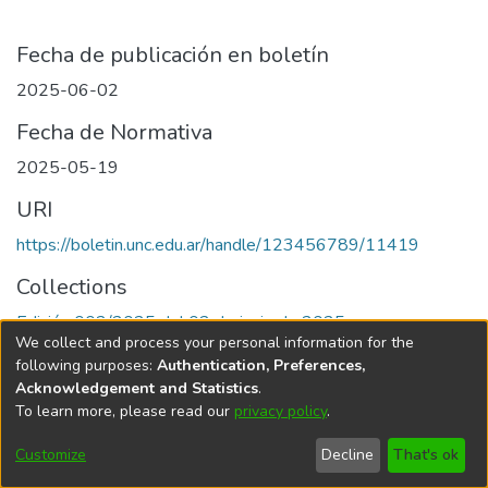
Fecha de publicación en boletín
2025-06-02
Fecha de Normativa
2025-05-19
URI
https://boletin.unc.edu.ar/handle/123456789/11419
Collections
Edición 002/2025 del 02 de junio de 2025
We collect and process your personal information for the
following purposes:
Authentication, Preferences,
Acknowledgement and Statistics
.
To learn more, please read our
privacy policy
.
Universidad Nacional de Córdoba
Customize
Decline
That's ok