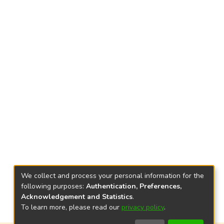
We collect and process your personal information for the
following purposes:
Authentication, Preferences,
Acknowledgement and Statistics
.
To learn more, please read our
privacy policy
.