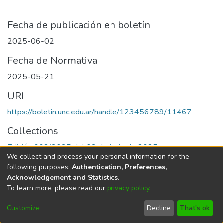
Fecha de publicación en boletín
2025-06-02
Fecha de Normativa
2025-05-21
URI
https://boletin.unc.edu.ar/handle/123456789/11467
Collections
Edición 002/2025 del 02 de junio de 2025
We collect and process your personal information for the
following purposes:
Authentication, Preferences,
Acknowledgement and Statistics
.
To learn more, please read our
privacy policy
.
Universidad Nacional de Córdoba
Customize
Decline
That's ok