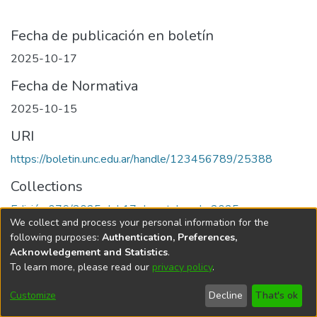
Fecha de publicación en boletín
2025-10-17
Fecha de Normativa
2025-10-15
URI
https://boletin.unc.edu.ar/handle/123456789/25388
Collections
Edición 076/2025 del 17 de octubre de 2025
We collect and process your personal information for the
following purposes:
Authentication, Preferences,
Acknowledgement and Statistics
.
To learn more, please read our
privacy policy
.
Universidad Nacional de Córdoba
Customize
Decline
That's ok