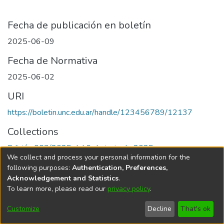
Fecha de publicación en boletín
2025-06-09
Fecha de Normativa
2025-06-02
URI
https://boletin.unc.edu.ar/handle/123456789/12137
Collections
Edición 003/2025 del 9 de junio de 2025
We collect and process your personal information for the
following purposes:
Authentication, Preferences,
Acknowledgement and Statistics
.
To learn more, please read our
privacy policy
.
Universidad Nacional de Córdoba
Customize
Decline
That's ok