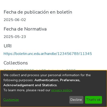
Fecha de publicación en boletín
2025-06-02
Fecha de Normativa
2025-05-23
URI
https://boletin.unc.edu.ar/handle/123456789/11345
Collections
Edición 002/2025 del 02 de junio de 2025
We collect and process your personal information for the
following purposes:
Authentication, Preferences,
Acknowledgement and Statistics
.
To learn more, please read our
privacy policy
.
Universidad Nacional de Córdoba
Customize
Decline
That's ok