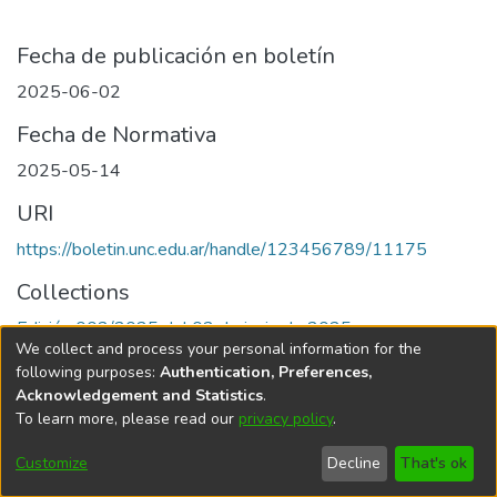
Fecha de publicación en boletín
2025-06-02
Fecha de Normativa
2025-05-14
URI
https://boletin.unc.edu.ar/handle/123456789/11175
Collections
Edición 002/2025 del 02 de junio de 2025
We collect and process your personal information for the
following purposes:
Authentication, Preferences,
Acknowledgement and Statistics
.
To learn more, please read our
privacy policy
.
Universidad Nacional de Córdoba
Customize
Decline
That's ok