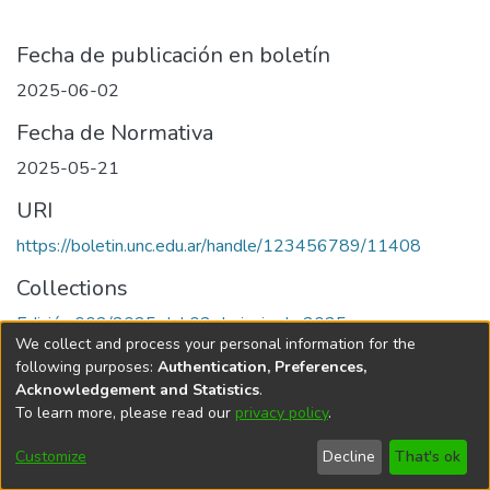
Fecha de publicación en boletín
2025-06-02
Fecha de Normativa
2025-05-21
URI
https://boletin.unc.edu.ar/handle/123456789/11408
Collections
Edición 002/2025 del 02 de junio de 2025
We collect and process your personal information for the
following purposes:
Authentication, Preferences,
Acknowledgement and Statistics
.
To learn more, please read our
privacy policy
.
Universidad Nacional de Córdoba
Customize
Decline
That's ok