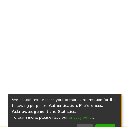
We collect and process your personal information for the
following purposes:
Authentication, Preferences,
Acknowledgement and Statistics
.
To learn more, please read our
privacy policy
.