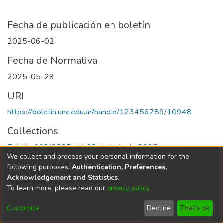
Fecha de publicación en boletín
2025-06-02
Fecha de Normativa
2025-05-29
URI
https://boletin.unc.edu.ar/handle/123456789/10948
Collections
Edición 002/2025 del 02 de junio de 2025
We collect and process your personal information for the
following purposes:
Authentication, Preferences,
Acknowledgement and Statistics
.
To learn more, please read our
privacy policy
.
Universidad Nacional de Córdoba
Customize
Decline
That's ok