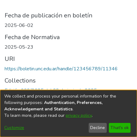
Fecha de publicación en boletín
2025-06-02
Fecha de Normativa
2025-05-23
URI
https://boletin.unc.edu.ar/handle/123456789/11346
Collections
Edición 002/2025 del 02 de junio de 2025
We collect and process your personal information for the
following purposes:
Authentication, Preferences,
Acknowledgement and Statistics
.
To learn more, please read our
privacy policy
.
Universidad Nacional de Córdoba
Customize
Decline
That's ok