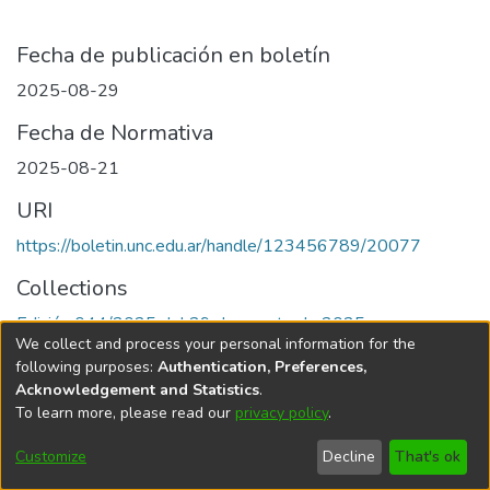
Fecha de publicación en boletín
2025-08-29
Fecha de Normativa
2025-08-21
URI
https://boletin.unc.edu.ar/handle/123456789/20077
Collections
Edición 044/2025 del 29 de agosto de 2025
We collect and process your personal information for the
following purposes:
Authentication, Preferences,
Acknowledgement and Statistics
.
To learn more, please read our
privacy policy
.
Universidad Nacional de Córdoba
Customize
Decline
That's ok