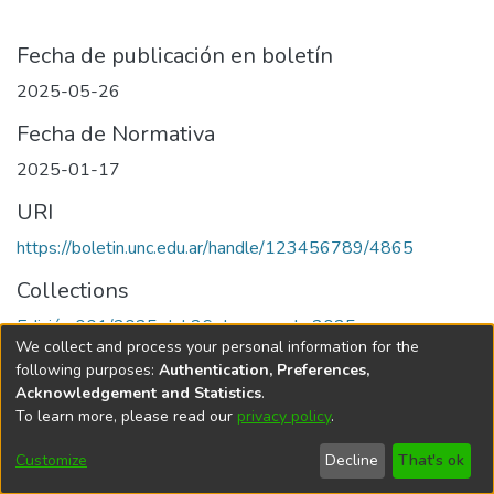
Fecha de publicación en boletín
2025-05-26
Fecha de Normativa
2025-01-17
URI
https://boletin.unc.edu.ar/handle/123456789/4865
Collections
Edición 001/2025 del 26 de mayo de 2025
We collect and process your personal information for the
following purposes:
Authentication, Preferences,
Acknowledgement and Statistics
.
To learn more, please read our
privacy policy
.
Universidad Nacional de Córdoba
Customize
Decline
That's ok