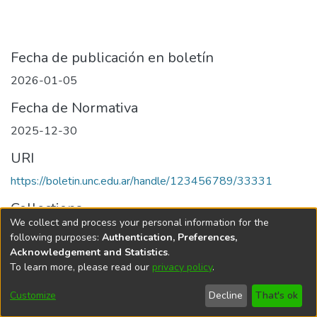
Fecha de publicación en boletín
2026-01-05
Fecha de Normativa
2025-12-30
URI
https://boletin.unc.edu.ar/handle/123456789/33331
Collections
We collect and process your personal information for the
Edición 003/2026 del 5 de enero de 2026
following purposes:
Authentication, Preferences,
Acknowledgement and Statistics
.
To learn more, please read our
privacy policy
.
Universidad Nacional de Córdoba
Customize
Decline
That's ok