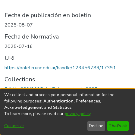
Fecha de publicación en boletín
2025-08-07
Fecha de Normativa
2025-07-16
URI
https://boletin.unc.edu.ar/handle/123456789/17391
Collections
Edición 029/2025 del 7 de agosto de 2025
We collect and process your personal information for the
following purposes:
Authentication, Preferences,
Acknowledgement and Statistics
.
To learn more, please read our
privacy policy
.
Universidad Nacional de Córdoba
Customize
Decline
That's ok