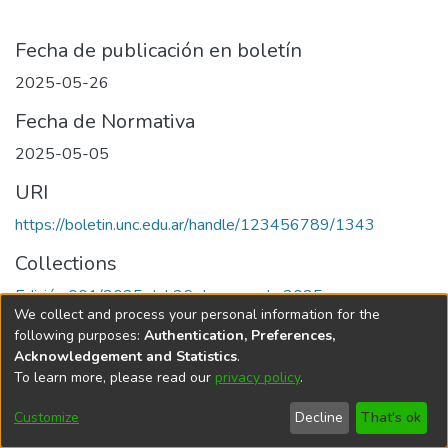
Fecha de publicación en boletín
2025-05-26
Fecha de Normativa
2025-05-05
URI
https://boletin.unc.edu.ar/handle/123456789/1343
Collections
Edición 001/2025 del 26 de mayo de 2025
We collect and process your personal information for the
following purposes:
Authentication, Preferences,
Acknowledgement and Statistics
.
To learn more, please read our
privacy policy
.
Universidad Nacional de Córdoba
Customize
Decline
That's ok