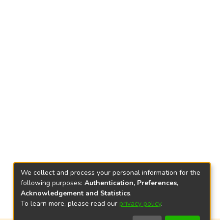
We collect and process your personal information for the
following purposes:
Authentication, Preferences,
Acknowledgement and Statistics
.
To learn more, please read our
privacy policy
.