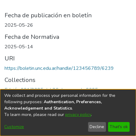
Fecha de publicación en boletín
2025-05-26
Fecha de Normativa
2025-05-14
URI
https://boletin.unc.edu.ar/handle/123456789/6239
Collections
Edición 001/2025 del 26 de mayo de 2025
We collect and process your personal information for the
following purposes:
Authentication, Preferences,
Acknowledgement and Statistics
.
To learn more, please read our
privacy policy
.
Universidad Nacional de Córdoba
Customize
Decline
That's ok