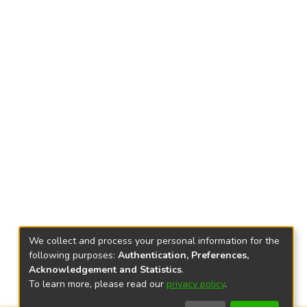
We collect and process your personal information for the
following purposes:
Authentication, Preferences,
Acknowledgement and Statistics
.
To learn more, please read our
privacy policy
.