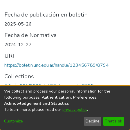
Fecha de publicación en boletín
2025-05-26
Fecha de Normativa
2024-12-27
URI
https://boletin.unc.edu.ar/handle/123456789/8794
Collections
Edición 001/2025 del 26 de mayo de 2025
We collect and process your personal information for the
following purposes:
Authentication, Preferences,
Acknowledgement and Statistics
.
To learn more, please read our
privacy policy
.
Universidad Nacional de Córdoba
Customize
Decline
That's ok