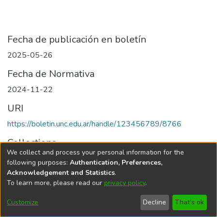
Fecha de publicación en boletín
2025-05-26
Fecha de Normativa
2024-11-22
URI
https://boletin.unc.edu.ar/handle/123456789/8766
Collections
We collect and process your personal information for the
Edición 001/2025 del 26 de mayo de 2025
following purposes:
Authentication, Preferences,
Acknowledgement and Statistics
.
To learn more, please read our
privacy policy
.
Universidad Nacional de Córdoba
Customize
Decline
That's ok