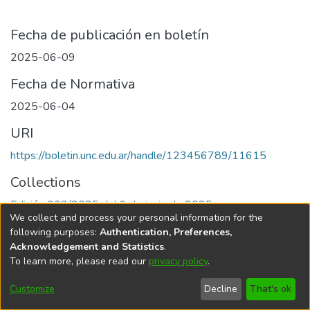
Fecha de publicación en boletín
2025-06-09
Fecha de Normativa
2025-06-04
URI
https://boletin.unc.edu.ar/handle/123456789/11615
Collections
Edición 003/2025 del 9 de junio de 2025
We collect and process your personal information for the
following purposes:
Authentication, Preferences,
Acknowledgement and Statistics
.
To learn more, please read our
privacy policy
.
Universidad Nacional de Córdoba
Customize
Decline
That's ok