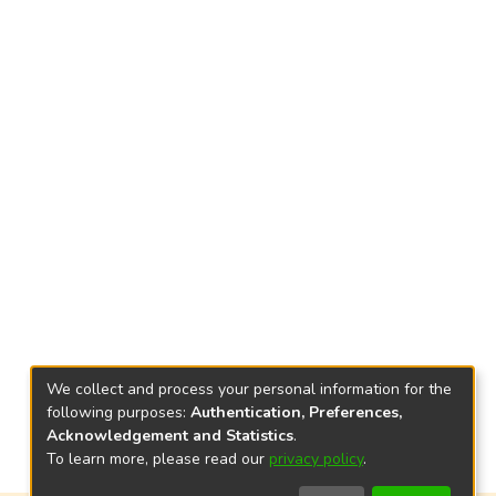
We collect and process your personal information for the
following purposes:
Authentication, Preferences,
Acknowledgement and Statistics
.
To learn more, please read our
privacy policy
.