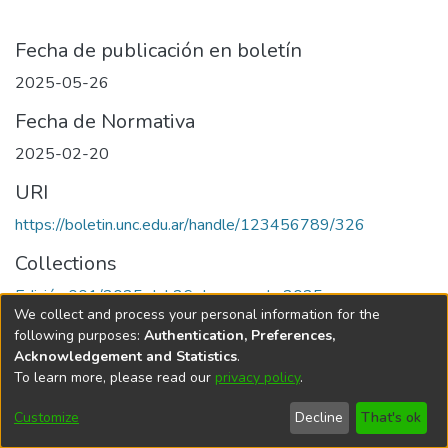
Fecha de publicación en boletín
2025-05-26
Fecha de Normativa
2025-02-20
URI
https://boletin.unc.edu.ar/handle/123456789/326
Collections
Edición 001/2025 del 26 de mayo de 2025
We collect and process your personal information for the
following purposes:
Authentication, Preferences,
Acknowledgement and Statistics
.
To learn more, please read our
privacy policy
.
Universidad Nacional de Córdoba
Customize
Decline
That's ok