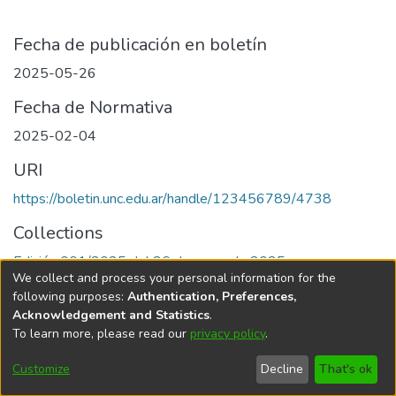
Fecha de publicación en boletín
2025-05-26
Fecha de Normativa
2025-02-04
URI
https://boletin.unc.edu.ar/handle/123456789/4738
Collections
Edición 001/2025 del 26 de mayo de 2025
We collect and process your personal information for the
following purposes:
Authentication, Preferences,
Acknowledgement and Statistics
.
To learn more, please read our
privacy policy
.
Universidad Nacional de Córdoba
Customize
Decline
That's ok