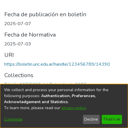
Fecha de publicación en boletín
2025-07-07
Fecha de Normativa
2025-07-03
URI
https://boletin.unc.edu.ar/handle/123456789/14390
Collections
Edición 007/2025 del 7 de julio de 2025
We collect and process your personal information for the
following purposes:
Authentication, Preferences,
Acknowledgement and Statistics
.
To learn more, please read our
privacy policy
.
Universidad Nacional de Córdoba
Customize
Decline
That's ok