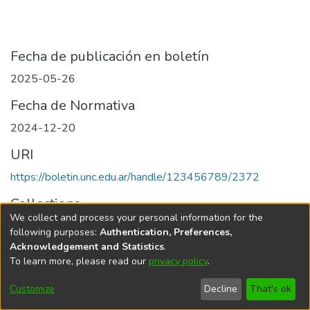
Fecha de publicación en boletín
2025-05-26
Fecha de Normativa
2024-12-20
URI
https://boletin.unc.edu.ar/handle/123456789/2372
Collections
We collect and process your personal information for the
Edición 001/2025 del 26 de mayo de 2025
following purposes:
Authentication, Preferences,
Acknowledgement and Statistics
.
To learn more, please read our
privacy policy
.
Universidad Nacional de Córdoba
Customize
Decline
That's ok