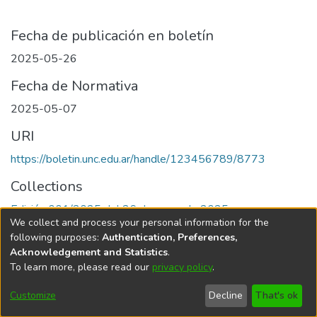
Fecha de publicación en boletín
2025-05-26
Fecha de Normativa
2025-05-07
URI
https://boletin.unc.edu.ar/handle/123456789/8773
Collections
Edición 001/2025 del 26 de mayo de 2025
We collect and process your personal information for the
following purposes:
Authentication, Preferences,
Acknowledgement and Statistics
.
To learn more, please read our
privacy policy
.
Universidad Nacional de Córdoba
Customize
Decline
That's ok