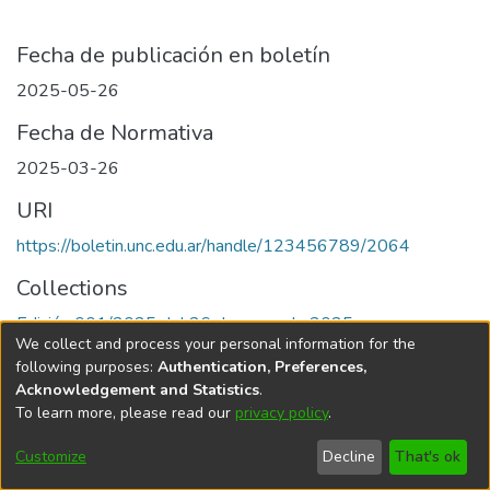
Fecha de publicación en boletín
2025-05-26
Fecha de Normativa
2025-03-26
URI
https://boletin.unc.edu.ar/handle/123456789/2064
Collections
Edición 001/2025 del 26 de mayo de 2025
We collect and process your personal information for the
following purposes:
Authentication, Preferences,
Acknowledgement and Statistics
.
To learn more, please read our
privacy policy
.
Universidad Nacional de Córdoba
Customize
Decline
That's ok