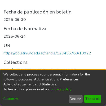
Fecha de publicación en boletín
2025-06-30
Fecha de Normativa
2025-06-24
URI
https://boletin.unc.edu.ar/handle/123456789/13922
Collections
Edición 006/2025 del 30 de junio de 2025
We collect and process your personal information for the
following purposes:
Authentication, Preferences,
Acknowledgement and Statistics
.
To learn more, please read our
privacy policy
.
Universidad Nacional de Córdoba
Customize
Decline
That's ok