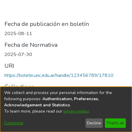
Fecha de publicación en boletín
2025-08-11
Fecha de Normativa
2025-07-30
URI
https://boletin.unc.edu.ar/handle/123456789/17810
Collections
We collect and process your personal information for the
Edición 031/2025 del 11 de agosto de 2025
following purposes:
Authentication, Preferences,
Acknowledgement and Statistics
.
To learn more, please read our
privacy policy
.
Universidad Nacional de Córdoba
Customize
Decline
That's ok