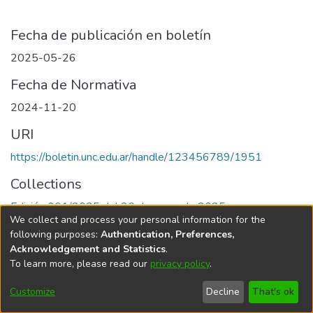
Fecha de publicación en boletín
2025-05-26
Fecha de Normativa
2024-11-20
URI
https://boletin.unc.edu.ar/handle/123456789/1951
Collections
Edición 001/2025 del 26 de mayo de 2025
We collect and process your personal information for the
following purposes:
Authentication, Preferences,
Acknowledgement and Statistics
.
To learn more, please read our
privacy policy
.
Universidad Nacional de Córdoba
Customize
Decline
That's ok