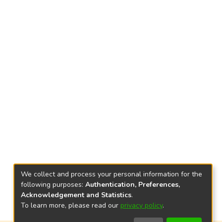
We collect and process your personal information for the
following purposes:
Authentication, Preferences,
Acknowledgement and Statistics
.
To learn more, please read our
privacy policy
.