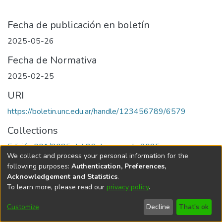
Fecha de publicación en boletín
2025-05-26
Fecha de Normativa
2025-02-25
URI
https://boletin.unc.edu.ar/handle/123456789/6579
Collections
Edición 001/2025 del 26 de mayo de 2025
We collect and process your personal information for the
following purposes:
Authentication, Preferences,
Acknowledgement and Statistics
.
To learn more, please read our
privacy policy
.
Universidad Nacional de Córdoba
Customize
Decline
That's ok