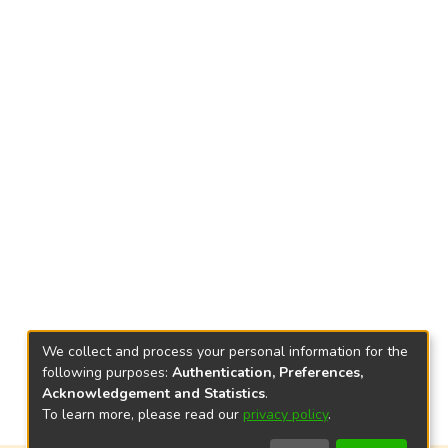
We collect and process your personal information for the
following purposes:
Authentication, Preferences,
Acknowledgement and Statistics
.
To learn more, please read our
privacy policy
.